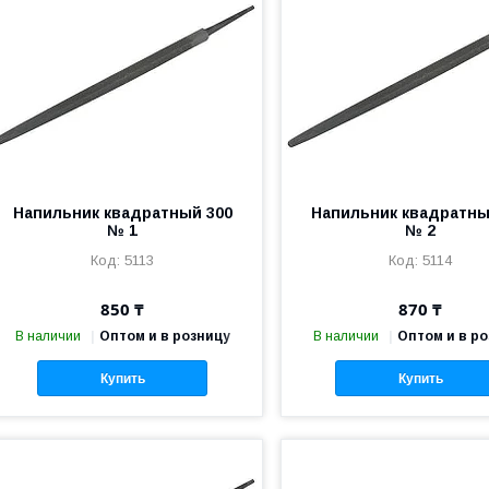
Напильник квадратный 300
Напильник квадратны
№ 1
№ 2
5113
5114
850 ₸
870 ₸
В наличии
Оптом и в розницу
В наличии
Оптом и в р
Купить
Купить