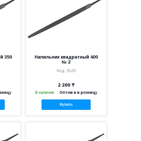
й 350
Напильник квадратный 400
№ 2
5120
2 200 ₸
озницу
В наличии
Оптом и в розницу
Купить