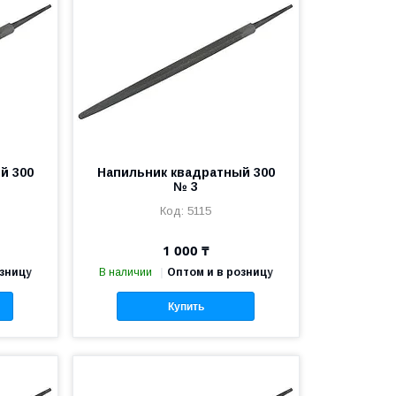
й 300
Напильник квадратный 300
№ 3
5115
1 000 ₸
озницу
В наличии
Оптом и в розницу
Купить