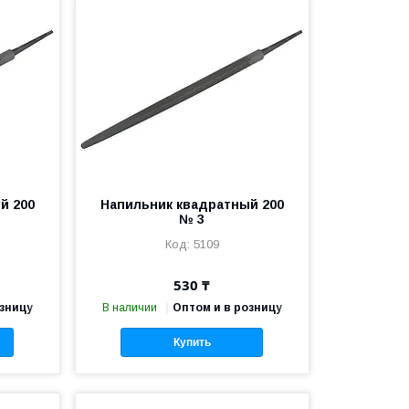
й 200
Напильник квадратный 200
№ 3
5109
530 ₸
озницу
В наличии
Оптом и в розницу
Купить