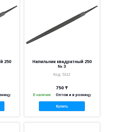
й 250
Напильник квадратный 250
№ 3
5112
750 ₸
озницу
В наличии
Оптом и в розницу
Купить