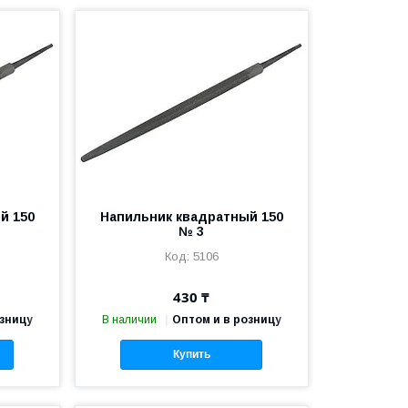
й 150
Напильник квадратный 150
№ 3
5106
430 ₸
озницу
В наличии
Оптом и в розницу
Купить