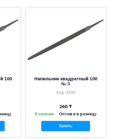
й 100
Напильник квадратный 100
№ 3
5103
260 ₸
озницу
В наличии
Оптом и в розницу
Купить