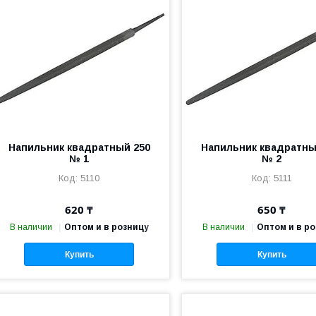
Напильник квадратный 250
Напильник квадратны
№ 1
№ 2
5110
5111
620 ₸
650 ₸
В наличии
Оптом и в розницу
В наличии
Оптом и в р
Купить
Купить