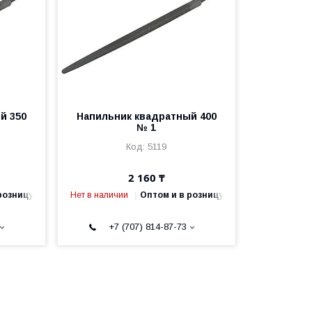
й 350
Напильник квадратный 400
№ 1
5119
2 160 ₸
розницу
Нет в наличии
Оптом и в розницу
+7 (707) 814-87-73