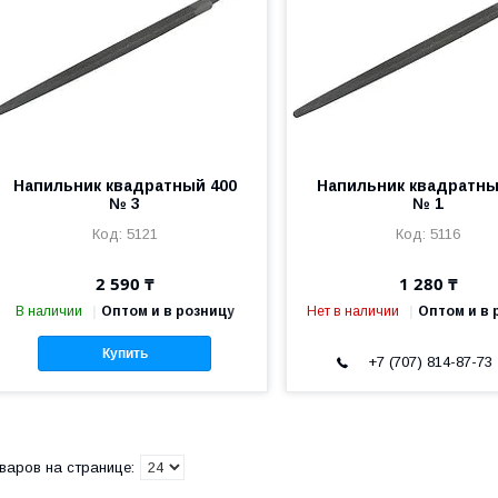
Напильник квадратный 400
Напильник квадратны
№ 3
№ 1
5121
5116
2 590 ₸
1 280 ₸
В наличии
Оптом и в розницу
Нет в наличии
Оптом и в 
Купить
+7 (707) 814-87-73