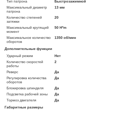
Тип патрона
Быстрозажимной
Максимальный диаметр
13 мм
патрона
Количество степеней
20
затяжки
Максимальный крутящий
50 H*m
момент
Максимальное количество
1350 об/мин
оборотов
Дополнительные функции
Ударный режим
Нет
Количество скоростей
2
работы
Реверс
Да
Регулировка количества
Да
оборотов
Блокировка шпинделя
Да
Подсветка рабочей зоны
Да
Тормоз двигателя
Да
Габаритные размеры