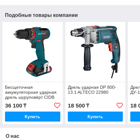
Подобные товары компании
Бесщеточная
Дрель ударная DP 800-
Дрел
аккумуляторная ударная
13.1 ALTECO 22980
ДУ-
дрель шуруповёрт CIDB
2013 Li BL ALTECO 36993
36 100
18 500
18 
₸
₸
Купить
Купить
О нас