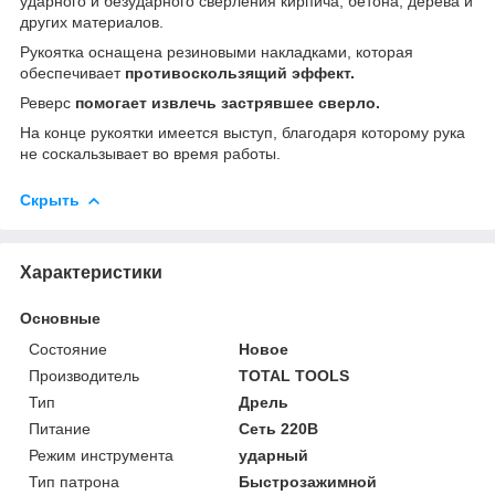
ударного и безударного сверления кирпича, бетона, дерева и
других материалов.
Рукоятка оснащена резиновыми накладками, которая
обеспечивает
противоскользящий эффект.
Реверс
помогает извлечь застрявшее сверло.
На конце рукоятки имеется выступ, благодаря которому рука
не соскальзывает во время работы.
Скрыть
Характеристики
Основные
Состояние
Новое
Производитель
TOTAL TOOLS
Тип
Дрель
Питание
Сеть 220В
Режим инструмента
ударный
Тип патрона
Быстрозажимной