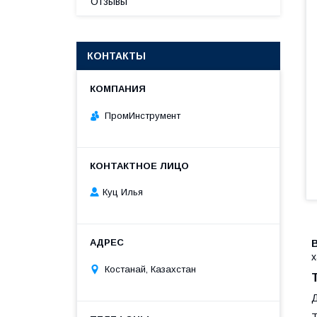
Отзывы
КОНТАКТЫ
ПромИнструмент
Куц Илья
х
Костанай, Казахстан
Д
Т