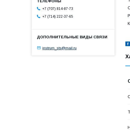
О
+7 (707) 814-87-73
Р
+7 (714) 222-37-65
К
instrum_sts@mail.ru
Х
С
Т
Н