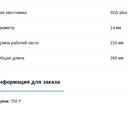
ип хвостовика
SDS-plus
Диаметр
14 мм
лина рабочей части
210 мм
Общая длина
260 мм
нформация для заказа
Цена:
750 ₸