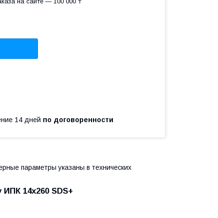
каза на сайте — 100 000 ₸
чение 14 дней
по договоренности
ерные параметры указаны в технических
у ИПК 14x260 SDS+