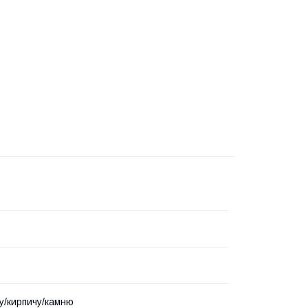
у/кирпичу/камню