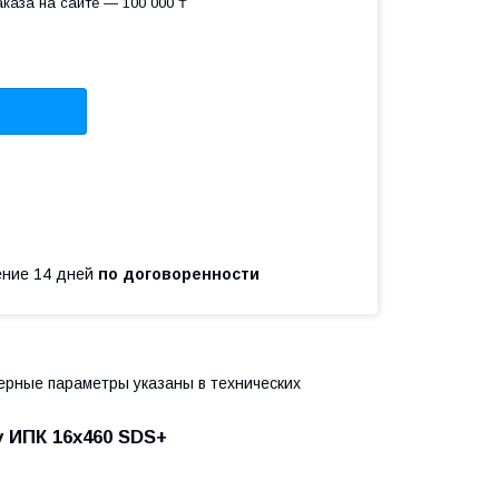
каза на сайте — 100 000 ₸
чение 14 дней
по договоренности
ерные параметры указаны в технических
у ИПК 16x460 SDS+