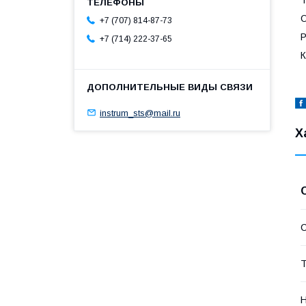
О
+7 (707) 814-87-73
Р
+7 (714) 222-37-65
К
instrum_sts@mail.ru
Х
С
Т
Н