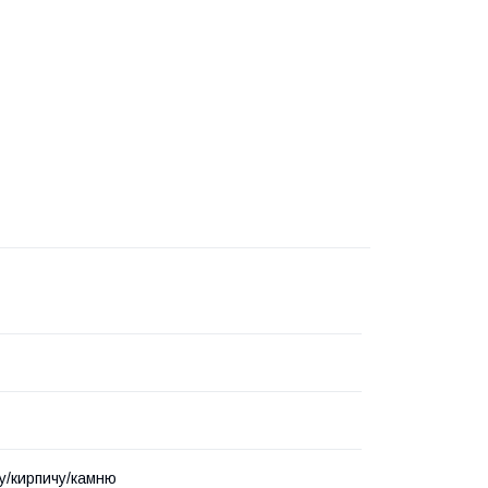
у/кирпичу/камню