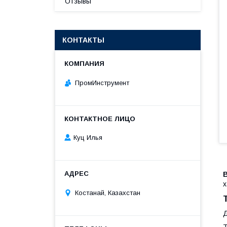
Отзывы
КОНТАКТЫ
ПромИнструмент
Куц Илья
х
Костанай, Казахстан
Д
Т