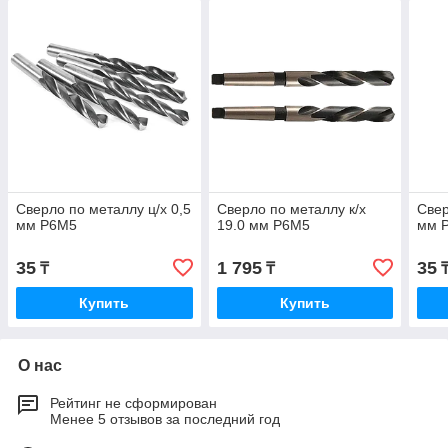
Сверло по металлу ц/х 0,5
Сверло по металлу к/х
Свер
мм Р6М5
19.0 мм Р6М5
мм 
35
1 795
35
₸
₸
Купить
Купить
О нас
Рейтинг не сформирован
Менее 5 отзывов за последний год