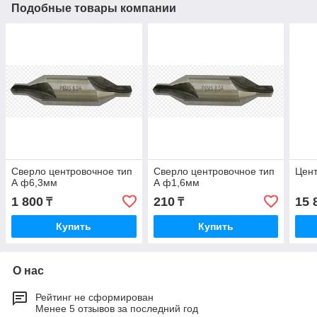
Подобные товары компании
Сверло центровочное тип
Сверло центровочное тип
Цент
А ф6,3мм
А ф1,6мм
1 800
210
15 
₸
₸
Купить
Купить
О нас
Рейтинг не сформирован
Менее 5 отзывов за последний год