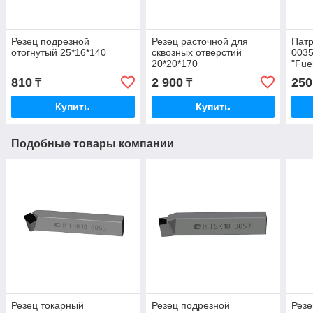
Резец подрезной
Резец расточной для
Патр
отогнутый 25*16*140
сквозных отверстий
0035
20*20*170
"Fue
810
2 900
250
₸
₸
Купить
Купить
Подобные товары компании
Резец токарный
Резец подрезной
Резе