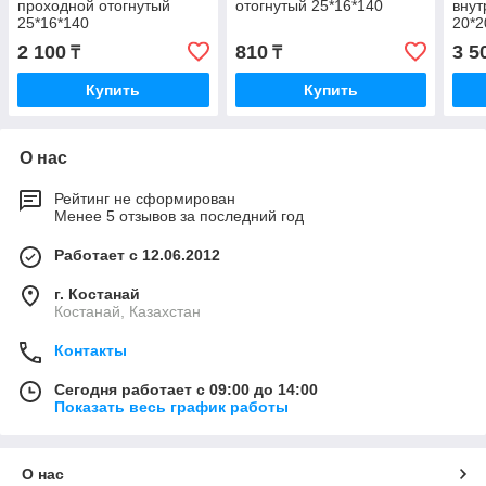
проходной отогнутый
отогнутый 25*16*140
внут
25*16*140
20*2
2 100
810
3 5
₸
₸
Купить
Купить
О нас
Рейтинг не сформирован
Менее 5 отзывов за последний год
Работает с 12.06.2012
г. Костанай
Костанай, Казахстан
Контакты
Сегодня работает с 09:00 до 14:00
Показать весь график работы
О нас