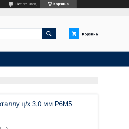
Нет отзывов,
Корзина
Корзина
таллу ц/х 3,0 мм Р6М5
ы