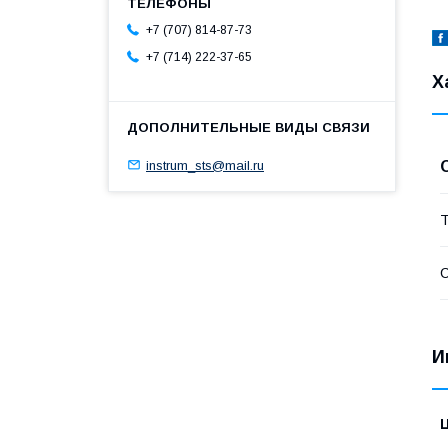
+7 (707) 814-87-73
+7 (714) 222-37-65
Х
instrum_sts@mail.ru
Т
С
И