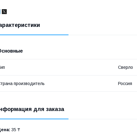
арактеристики
Основные
ип
Сверло
трана производитель
Россия
нформация для заказа
Цена:
35 ₸