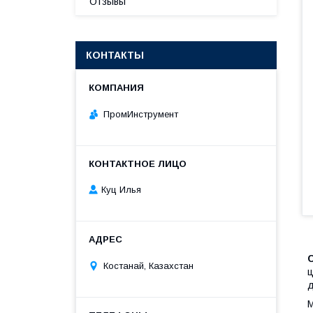
Отзывы
КОНТАКТЫ
ПромИнструмент
Куц Илья
Костанай, Казахстан
ц
д
М