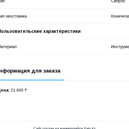
ип
Сверло
ип хвостовика
Коническ
Пользовательские характеристики
Материал
Инструме
нформация для заказа
Цена:
21 000 ₸
Сайт создан на маркетплейсе
Satu.kz