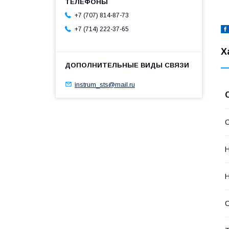
+7 (707) 814-87-73
+7 (714) 222-37-65
Х
instrum_sts@mail.ru
С
Н
С