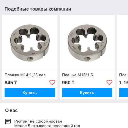
Подобные товары компании
Плашка М14*1,25 лев
Плашка М18*1,5
Пла
845
960
1 1
₸
₸
Купить
Купить
О нас
Рейтинг не сформирован
Менее 5 отзывов за последний год