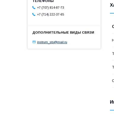
Х
+7 (707) 814-87-73
+7 (714) 222-37-65
Н
instrum_sts@mail.ru
Т
Т
С
И