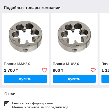
Подобные товары компании
Плашка М33*2,0
Плашка М18*2,0
Пла
2 700
960
1 1
₸
₸
Купить
Купить
О нас
Рейтинг не сформирован
Менее 5 отзывов за последний год