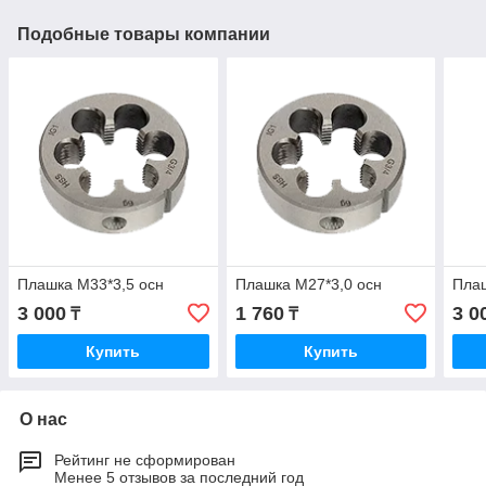
Подобные товары компании
Плашка М33*3,5 осн
Плашка М27*3,0 осн
Пла
3 000
1 760
3 0
₸
₸
Купить
Купить
О нас
Рейтинг не сформирован
Менее 5 отзывов за последний год