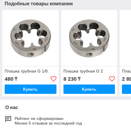
Подобные товары компании
Плашка трубная G 1/8
Плашка трубная G 2
Плаш
480
8 230
2 8
₸
₸
Купить
Купить
О нас
Рейтинг не сформирован
Менее 5 отзывов за последний год