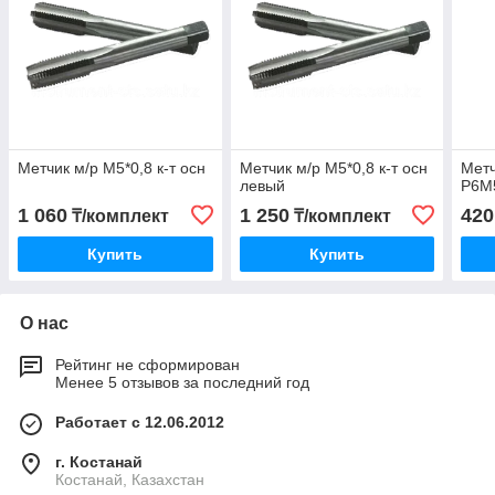
Метчик м/р М5*0,8 к-т осн
Метчик м/р М5*0,8 к-т осн
Метч
левый
Р6М
1 060
1 250
420
₸/комплект
₸/комплект
Купить
Купить
О нас
Рейтинг не сформирован
Менее 5 отзывов за последний год
Работает с 12.06.2012
г. Костанай
Костанай, Казахстан