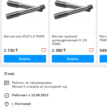
Метчик м/р М14*1,0 Р6М5
Метчик трубный
Метч
цилиндрический G 1/8
Р6М
Р6М5
1 730
1 380
540
₸
₸
Купить
Купить
О нас
Рейтинг не сформирован
Менее 5 отзывов за последний год
Работает с 12.06.2012
г. Костанай