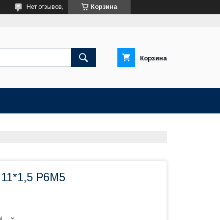
Нет отзывов,
Корзина
Корзина
М11*1,5 Р6М5
ы