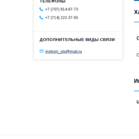
+7 (707) 814-87-73
Х
+7 (714) 222-37-65
instrum_sts@mail.ru
С
И