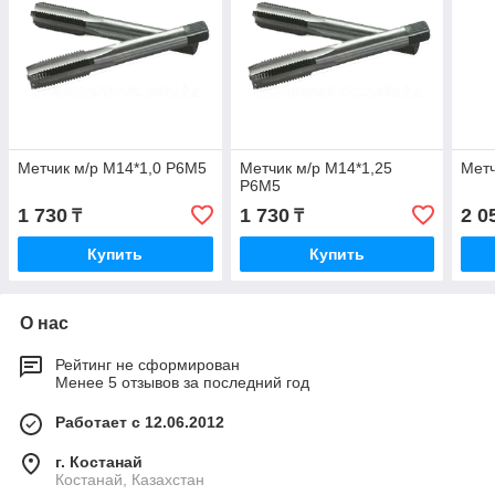
Метчик м/р М14*1,0 Р6М5
Метчик м/р М14*1,25
Метч
Р6М5
1 730
1 730
2 0
₸
₸
Купить
Купить
О нас
Рейтинг не сформирован
Менее 5 отзывов за последний год
Работает с 12.06.2012
г. Костанай
Костанай, Казахстан