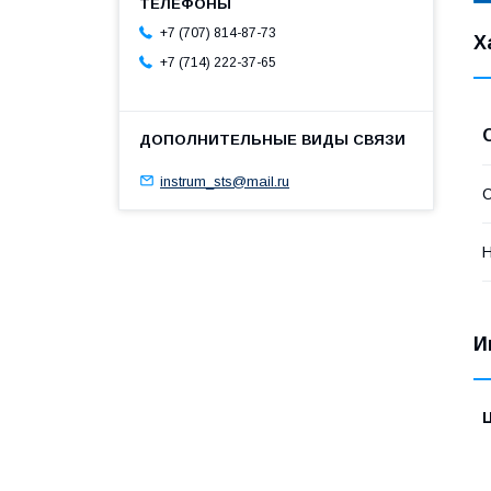
+7 (707) 814-87-73
Х
+7 (714) 222-37-65
instrum_sts@mail.ru
С
Н
И