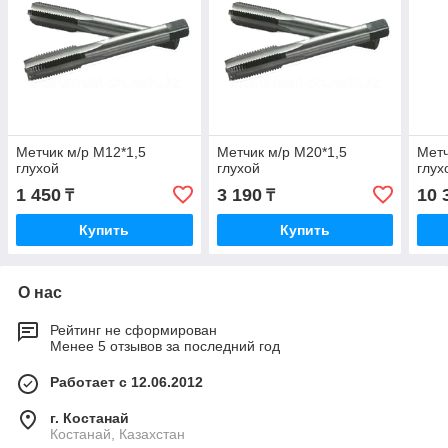
Метчик м/р М12*1,5
Метчик м/р М20*1,5
Метч
глухой
глухой
глух
1 450
3 190
10 
₸
₸
Купить
Купить
О нас
Рейтинг не сформирован
Менее 5 отзывов за последний год
Работает с 12.06.2012
г. Костанай
Костанай, Казахстан