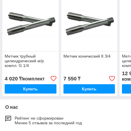
Метчик трубный
Метчик конический К 3/4
Метч
цилиндрический м/р
цили
компл. G 1/4
комп
12 
4 020
7 550
₸/комплект
₸
ком
Купить
Купить
О нас
Рейтинг не сформирован
Менее 5 отзывов за последний год