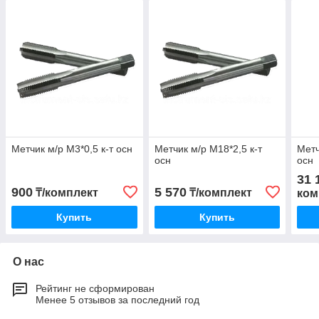
Метчик м/р М3*0,5 к-т осн
Метчик м/р М18*2,5 к-т
Метч
осн
осн
31 
900
5 570
₸/комплект
₸/комплект
ком
Купить
Купить
О нас
Рейтинг не сформирован
Менее 5 отзывов за последний год