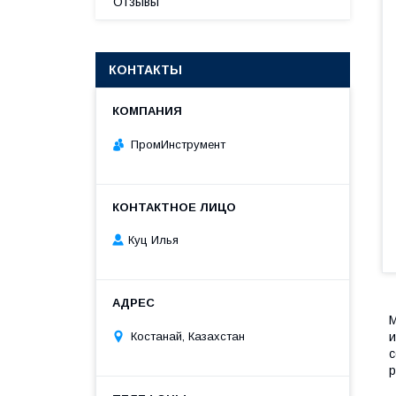
Отзывы
КОНТАКТЫ
ПромИнструмент
Куц Илья
М
и
Костанай, Казахстан
с
р