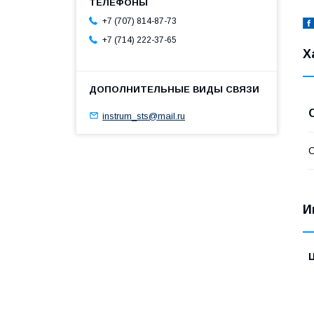
+7 (707) 814-87-73
+7 (714) 222-37-65
Х
instrum_sts@mail.ru
С
И