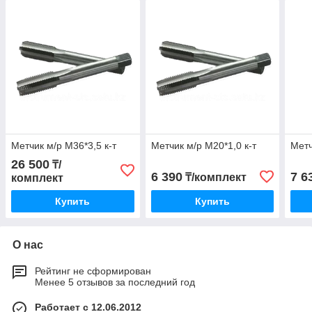
Метчик м/р М36*3,5 к-т
Метчик м/р М20*1,0 к-т
Метч
26 500
₸/
6 390
7 6
₸/комплект
комплект
Купить
Купить
О нас
Рейтинг не сформирован
Менее 5 отзывов за последний год
Работает с 12.06.2012