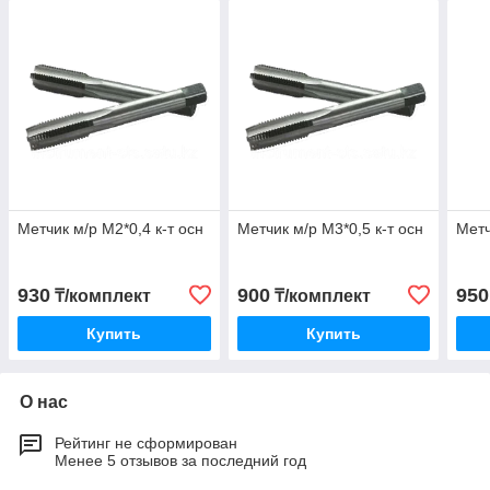
Метчик м/р М2*0,4 к-т осн
Метчик м/р М3*0,5 к-т осн
Метч
930
900
950
₸/комплект
₸/комплект
Купить
Купить
О нас
Рейтинг не сформирован
Менее 5 отзывов за последний год