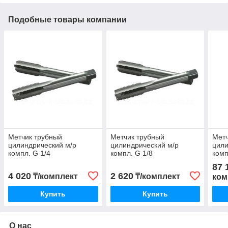
Подобные товары компании
Метчик трубный
Метчик трубный
Метч
цилиндрический м/р
цилиндрический м/р
цили
компл. G 1/4
компл. G 1/8
комп
87 
4 020
2 620
₸/комплект
₸/комплект
ком
Купить
Купить
О нас