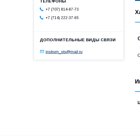
+7 (707) 814-87-73
Х
+7 (714) 222-37-65
instrum_sts@mail.ru
С
И