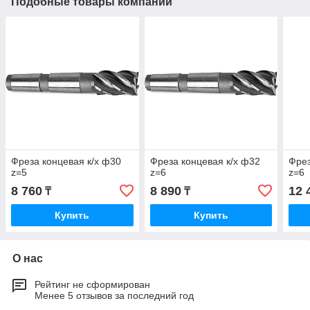
Подобные товары компании
Фреза концевая к/х ф30
Фреза концевая к/х ф32
Фрез
z=5
z=6
z=6
8 760
8 890
12 
₸
₸
Купить
Купить
О нас
Рейтинг не сформирован
Менее 5 отзывов за последний год