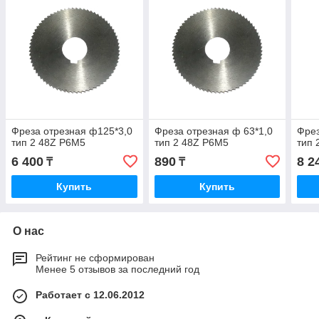
Фреза отрезная ф125*3,0
Фреза отрезная ф 63*1,0
Фрез
тип 2 48Z P6M5
тип 2 48Z P6M5
тип 
6 400
890
8 2
₸
₸
Купить
Купить
О нас
Рейтинг не сформирован
Менее 5 отзывов за последний год
Работает с 12.06.2012