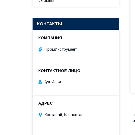
Отзывы
КОНТАКТЫ
ПромИнструмент
Куц Илья
Н
п
Костанай, Казахстан
р