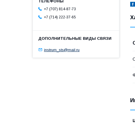
+7 (707) 814-87-73
Х
+7 (714) 222-37-65
instrum_sts@mail.ru
С
Ф
И