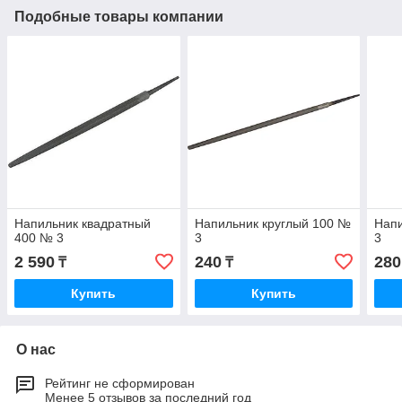
Подобные товары компании
Напильник квадратный
Напильник круглый 100 №
Напи
400 № 3
3
3
2 590
240
280
₸
₸
Купить
Купить
О нас
Рейтинг не сформирован
Менее 5 отзывов за последний год