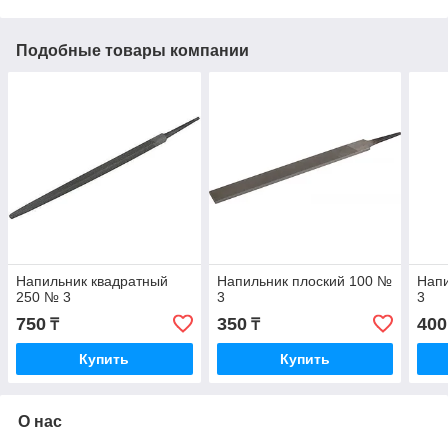
Подобные товары компании
Напильник квадратный
Напильник плоский 100 №
Напи
250 № 3
3
3
750
350
400
₸
₸
Купить
Купить
О нас