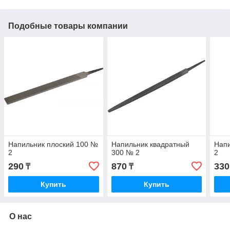
Подобные товары компании
Напильник плоский 100 №
Напильник квадратный
Напи
2
300 № 2
2
290
870
330
₸
₸
Купить
Купить
О нас