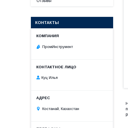
Отзывы
КОНТАКТЫ
ПромИнструмент
Куц Илья
Н
п
Костанай, Казахстан
р