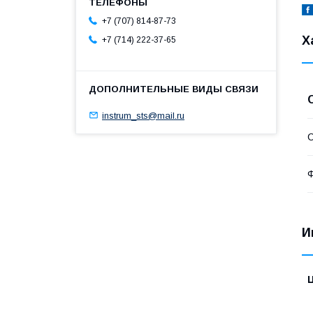
+7 (707) 814-87-73
Х
+7 (714) 222-37-65
instrum_sts@mail.ru
С
Ф
И