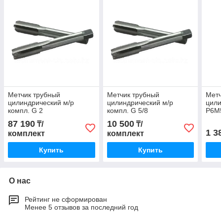
Метчик трубный
Метчик трубный
Метч
цилиндрический м/р
цилиндрический м/р
цили
компл. G 2
компл. G 5/8
Р6М
87 190
10 500
₸/
₸/
1 3
комплект
комплект
Купить
Купить
О нас
Рейтинг не сформирован
Менее 5 отзывов за последний год