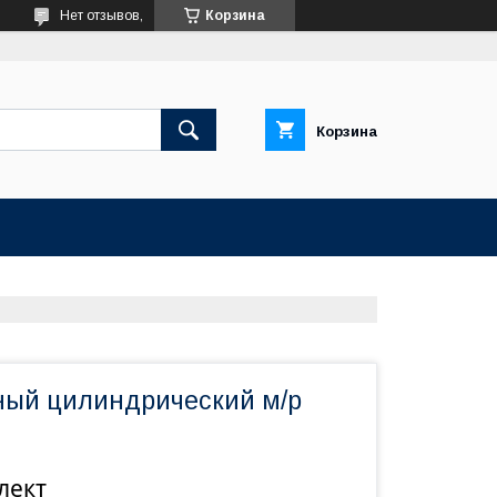
Нет отзывов,
Корзина
Корзина
ный цилиндрический м/р
лект