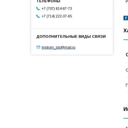
р
+7 (707) 814-87-73
+7 (714) 222-37-65
Х
instrum_sts@mail.ru
С
П
И