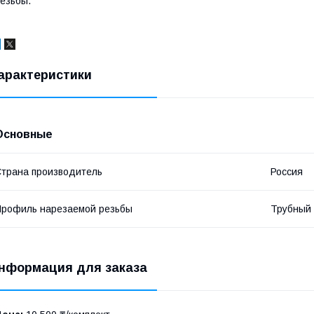
езьбы.
арактеристики
Основные
трана производитель
Россия
рофиль нарезаемой резьбы
Трубный
нформация для заказа