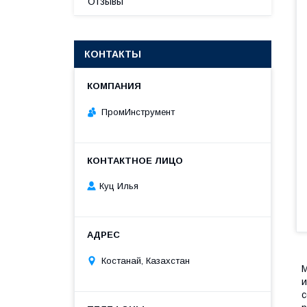
Отзывы
КОНТАКТЫ
ПромИнструмент
Куц Илья
Костанай, Казахстан
М
и
с